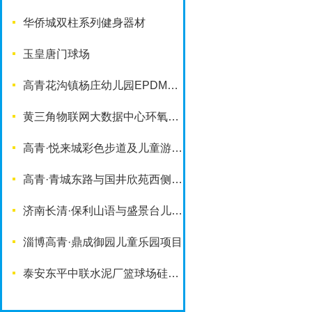
华侨城双柱系列健身器材
玉皇唐门球场
高青花沟镇杨庄幼儿园EPDM塑胶地面
黄三角物联网大数据中心环氧地坪项目
高青·悦来城彩色步道及儿童游乐设施
高青·青城东路与国井欣苑西侧游园项目
济南长清·保利山语与盛景台儿童乐园项目
淄博高青·鼎成御园儿童乐园项目
泰安东平中联水泥厂篮球场硅PU铺装项目