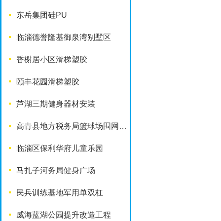
东岳集团硅PU
临淄德誉隆基御泉湾别墅区
香榭居小区滑梯塑胶
颐丰花园滑梯塑胶
芦湖三期健身器材安装
高青县地方税务局篮球场围网工程
临淄区保利华府儿童乐园
马扎子河务局健身广场
民兵训练基地军用单双杠
威海蓝湖公园提升改造工程