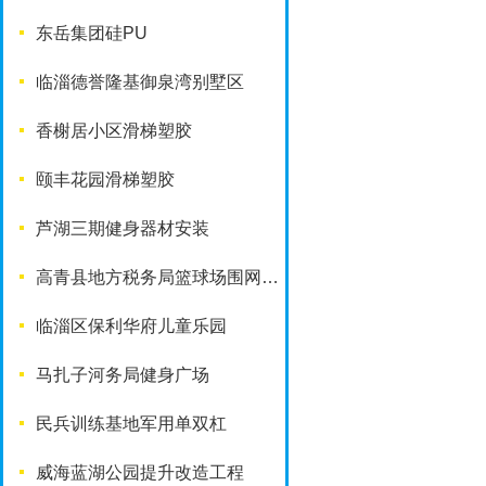
东岳集团硅PU
临淄德誉隆基御泉湾别墅区
香榭居小区滑梯塑胶
颐丰花园滑梯塑胶
芦湖三期健身器材安装
高青县地方税务局篮球场围网工程
临淄区保利华府儿童乐园
马扎子河务局健身广场
民兵训练基地军用单双杠
威海蓝湖公园提升改造工程