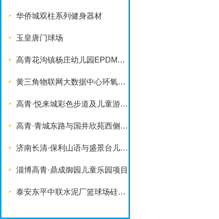
华侨城双柱系列健身器材
玉皇唐门球场
高青花沟镇杨庄幼儿园EPDM塑胶地面
黄三角物联网大数据中心环氧地坪项目
高青·悦来城彩色步道及儿童游乐设施
高青·青城东路与国井欣苑西侧游园项目
济南长清·保利山语与盛景台儿童乐园项目
淄博高青·鼎成御园儿童乐园项目
泰安东平中联水泥厂篮球场硅PU铺装项目